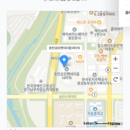
클
동탄금강펜테리움IX타워
100m