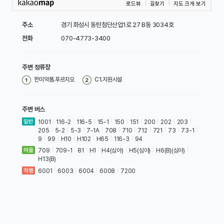
로드뷰
길찾기
지도 크게 보기
주소
경기 화성시 동탄첨단산업1로 27 B동 3034호
전화
070-4773-3400
주변 정류장
한미약품.푸르지오
C1.지원시설
주변 버스
1001
116-2
116-5
15-1
150
151
200
202
203
205
5-2
5-3
7-1A
708
710
712
721
73
73-1
9
99
H10
H102
H65
116-3
94
709
709-1
81
H1
H4(심야)
H5(심야)
H6(B)(심야)
H13(B)
6001
6003
6004
6008
7200